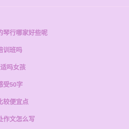
的琴行哪家好些呢
培训班吗
合适吗女孩
受50字
比较便宜点
处作文怎么写