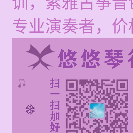
训，紫雅古筝音
专业演奏者，价