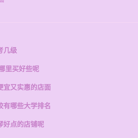
面
考几级
在哪里买好些呢
便宜又实惠的店面
校有哪些大学排名
琴好点的店铺呢