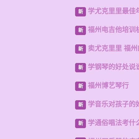
学尤克里里最佳
新
福州电吉他培训
新
卖尤克里里 福
新
学钢琴的好处说
新
福州博艺琴行
新
学音乐对孩子的
新
学通俗唱法考什
新